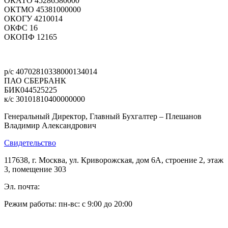
ОКАТО 45286580000
ОКТМО 45381000000
ОКОГУ 4210014
ОКФС 16
ОКОПФ 12165
Политика конфиденциальности
р/с 40702810338000134014
ПАО СБЕРБАНК
БИК044525225
к/с 30101810400000000
Генеральный Директор, Главный Бухгалтер – Плешанов
Владимир Александрович
Свидетельство
117638, г. Москва, ул. Криворожская, дом 6А, строение 2, этаж
3, помещение 303
Эл. почта:
pleshanov@optic-alliance.ru
Режим работы: пн-вс: с 9:00 до 20:00
Тел:
+7 (495) 019-63-77