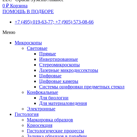
0
₽
Корзина
ПОМОЩЬ В ПОДБОРЕ
+7 (495) 019-63-77; +7 (905) 573-08-66
Меню
Микроскопы
Световые
Прямые
Инвертированные
Стереомикроскопы
Лазерные микродиссекторы
Цифровые
Цифровые камеры
Системы оцифровки предметных стекол
Конфокальные
Для биологии
Для материаловедения
Электронные
Гистология
Маркировка образцов
Криосекция
Гистологические процессы
Заливка образцов в парафин