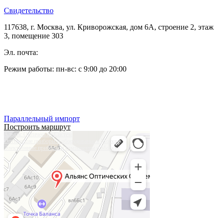
Свидетельство
117638, г. Москва, ул. Криворожская, дом 6А, строение 2, этаж
3, помещение 303
Эл. почта:
pleshanov@optic-alliance.ru
Режим работы: пн-вс: с 9:00 до 20:00
Тел:
+7 (495) 019-63-77
Тел:
+7 (905) 573-08-66
Параллельный импорт
Построить маршрут
Альянс Оптических Систем
Оптические приборы и оборудование в Москве
Электронные приборы и компоненты в Москве