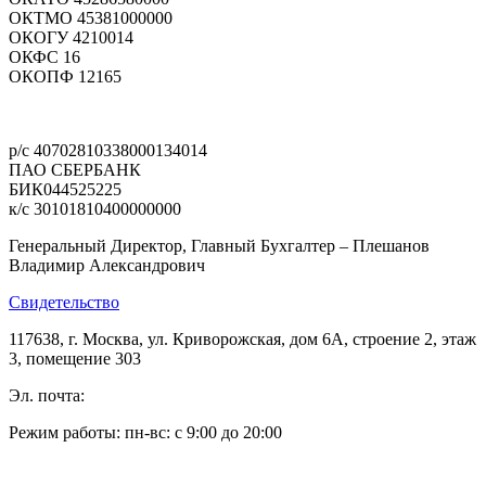
ОКТМО 45381000000
ОКОГУ 4210014
ОКФС 16
ОКОПФ 12165
Политика конфиденциальности
р/с 40702810338000134014
ПАО СБЕРБАНК
БИК044525225
к/с 30101810400000000
Генеральный Директор, Главный Бухгалтер – Плешанов
Владимир Александрович
Свидетельство
117638, г. Москва, ул. Криворожская, дом 6А, строение 2, этаж
3, помещение 303
Эл. почта:
pleshanov@optic-alliance.ru
Режим работы: пн-вс: с 9:00 до 20:00
Тел:
+7 (495) 019-63-77