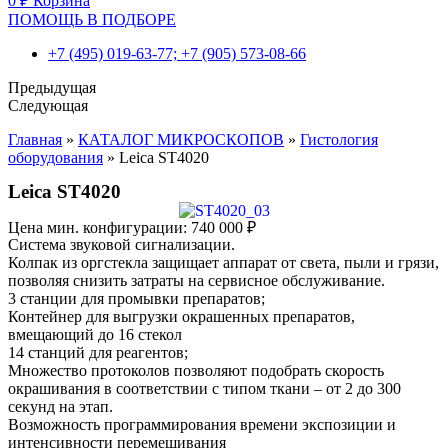
0
₽
Корзина
ПОМОЩЬ В ПОДБОРЕ
+7 (495) 019-63-77; +7 (905) 573-08-66
Предыдущая
Следующая
Главная
»
КАТАЛОГ МИКРОСКОПОВ
»
Гистология
оборудования
»
Leica ST4020
Leica ST4020
Цена мин. конфигурации:
740 000
₽
Система звуковой сигнализации.
Колпак из оргстекла защищает аппарат от света, пыли и грязи,
позволяя снизить затраты на сервисное обслуживание.
3 станции для промывки препаратов;
Контейнер для выгрузки окрашенных препаратов,
вмещающий до 16 стекол
14 станций для реагентов;
Множество протоколов позволяют подобрать скорость
окрашивания в соответствии с типом ткани – от 2 до 300
секунд на этап.
Возможность программирования времени экспозиции и
интенсивности перемешивания