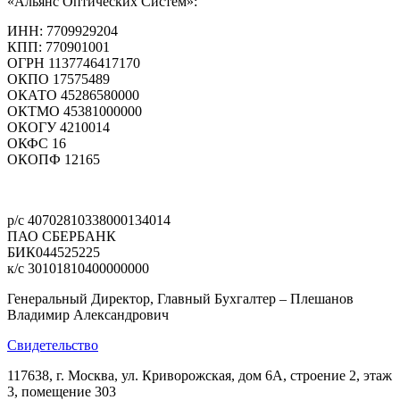
«Альянс Оптических Систем»:
ИНН: 7709929204
КПП: 770901001
ОГРН 1137746417170
ОКПО 17575489
ОКАТО 45286580000
ОКТМО 45381000000
ОКОГУ 4210014
ОКФС 16
ОКОПФ 12165
Политика конфиденциальности
р/с 40702810338000134014
ПАО СБЕРБАНК
БИК044525225
к/с 30101810400000000
Генеральный Директор, Главный Бухгалтер – Плешанов
Владимир Александрович
Свидетельство
117638, г. Москва, ул. Криворожская, дом 6А, строение 2, этаж
3, помещение 303