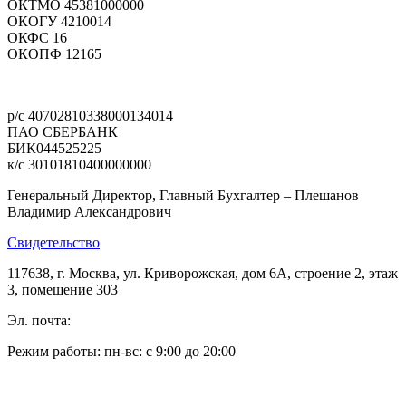
ОКТМО 45381000000
ОКОГУ 4210014
ОКФС 16
ОКОПФ 12165
Политика конфиденциальности
р/с 40702810338000134014
ПАО СБЕРБАНК
БИК044525225
к/с 30101810400000000
Генеральный Директор, Главный Бухгалтер – Плешанов
Владимир Александрович
Свидетельство
117638, г. Москва, ул. Криворожская, дом 6А, строение 2, этаж
3, помещение 303
Эл. почта:
pleshanov@optic-alliance.ru
Режим работы: пн-вс: с 9:00 до 20:00
Тел:
+7 (495) 019-63-77