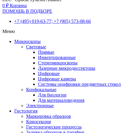
0
₽
Корзина
ПОМОЩЬ В ПОДБОРЕ
+7 (495) 019-63-77; +7 (905) 573-08-66
Меню
Микроскопы
Световые
Прямые
Инвертированные
Стереомикроскопы
Лазерные микродиссекторы
Цифровые
Цифровые камеры
Системы оцифровки предметных стекол
Конфокальные
Для биологии
Для материаловедения
Электронные
Гистология
Маркировка образцов
Криосекция
Гистологические процессы
Заливка образцов в парафин