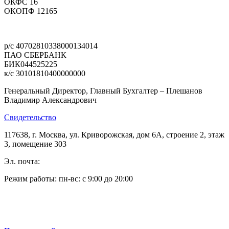
ОКФС 16
ОКОПФ 12165
Политика конфиденциальности
р/с 40702810338000134014
ПАО СБЕРБАНК
БИК044525225
к/с 30101810400000000
Генеральный Директор, Главный Бухгалтер – Плешанов
Владимир Александрович
Свидетельство
117638, г. Москва, ул. Криворожская, дом 6А, строение 2, этаж
3, помещение 303
Эл. почта:
pleshanov@optic-alliance.ru
Режим работы: пн-вс: с 9:00 до 20:00
Тел:
+7 (495) 019-63-77
Тел:
+7 (905) 573-08-66