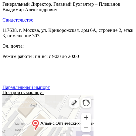
Генеральный Директор, Главный Бухгалтер – Плешанов
Владимир Александрович
Свидетельство
117638, г. Москва, ул. Криворожская, дом 6А, строение 2, этаж
3, помещение 303
Эл. почта:
pleshanov@optic-alliance.ru
Режим работы: пн-вс: с 9:00 до 20:00
Тел:
+7 (495) 019-63-77
Тел:
+7 (905) 573-08-66
Параллельный импорт
Построить маршрут
Альянс Оптических Систем
Оптические приборы и оборудование в Москве
Электронные приборы и компоненты в Москве