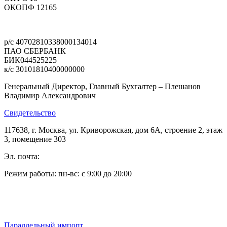
ОКОПФ 12165
Политика конфиденциальности
р/с 40702810338000134014
ПАО СБЕРБАНК
БИК044525225
к/с 30101810400000000
Генеральный Директор, Главный Бухгалтер – Плешанов
Владимир Александрович
Свидетельство
117638, г. Москва, ул. Криворожская, дом 6А, строение 2, этаж
3, помещение 303
Эл. почта:
pleshanov@optic-alliance.ru
Режим работы: пн-вс: с 9:00 до 20:00
Тел:
+7 (495) 019-63-77
Тел:
+7 (905) 573-08-66
Параллельный импорт