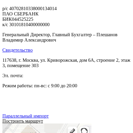
р/с 40702810338000134014
ПАО СБЕРБАНК
БИК044525225
к/с 30101810400000000
Генеральный Директор, Главный Бухгалтер – Плешанов
Владимир Александрович
Свидетельство
117638, г. Москва, ул. Криворожская, дом 6А, строение 2, этаж
3, помещение 303
Эл. почта:
pleshanov@optic-alliance.ru
Режим работы: пн-вс: с 9:00 до 20:00
Тел:
+7 (495) 019-63-77
Тел:
+7 (905) 573-08-66
Параллельный импорт
Построить маршрут
Альянс Оптических Систем
Оптические приборы и оборудование в Москве