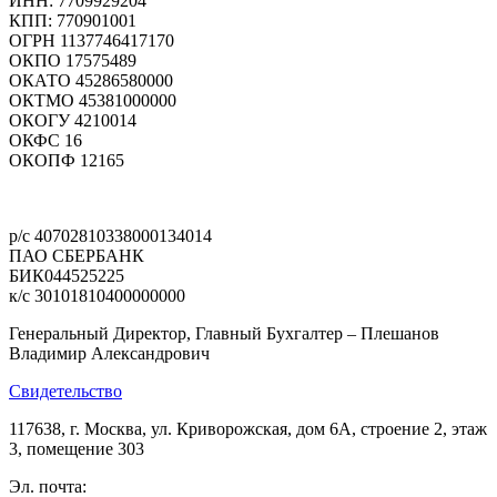
ИНН: 7709929204
КПП: 770901001
ОГРН 1137746417170
ОКПО 17575489
ОКАТО 45286580000
ОКТМО 45381000000
ОКОГУ 4210014
ОКФС 16
ОКОПФ 12165
Политика конфиденциальности
р/с 40702810338000134014
ПАО СБЕРБАНК
БИК044525225
к/с 30101810400000000
Генеральный Директор, Главный Бухгалтер – Плешанов
Владимир Александрович
Свидетельство
117638, г. Москва, ул. Криворожская, дом 6А, строение 2, этаж
3, помещение 303
Эл. почта:
pleshanov@optic-alliance.ru