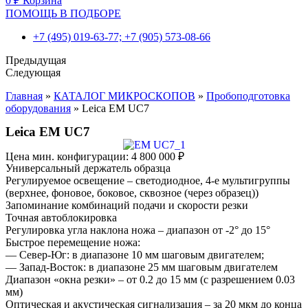
0
₽
Корзина
ПОМОЩЬ В ПОДБОРЕ
+7 (495) 019-63-77; +7 (905) 573-08-66
Предыдущая
Следующая
Главная
»
КАТАЛОГ МИКРОСКОПОВ
»
Пробоподготовка
оборудования
»
Leica EM UC7
Leica EM UC7
Цена мин. конфигурации:
4 800 000
₽
Универсальный держатель образца
Регулируемое освещение – светодиодное, 4-е мультигруппы
(верхнее, фоновое, боковое, сквозное (через образец))
Запоминание комбинаций подачи и скорости резки
Точная автоблокировка
Регулировка угла наклона ножа – диапазон от -2° до 15°
Быстрое перемещение ножа:
— Север-Юг: в диапазоне 10 мм шаговым двигателем;
— Запад-Восток: в диапазоне 25 мм шаговым двигателем
Диапазон «окна резки» – от 0.2 до 15 мм (с разрешением 0.03
мм)
Оптическая и акустическая сигнализация – за 20 мкм до конца