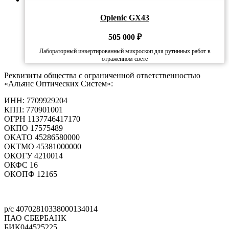
Oplenic GX43
505 000
₽
Лабораторный инвертированный микроскоп для рутинных работ в
отраженном свете
Реквизиты общества с ограниченной ответственностью
«Альянс Оптических Систем»:
ИНН: 7709929204
КПП: 770901001
ОГРН 1137746417170
ОКПО 17575489
ОКАТО 45286580000
ОКТМО 45381000000
ОКОГУ 4210014
ОКФС 16
ОКОПФ 12165
Политика конфиденциальности
р/с 40702810338000134014
ПАО СБЕРБАНК
БИК044525225