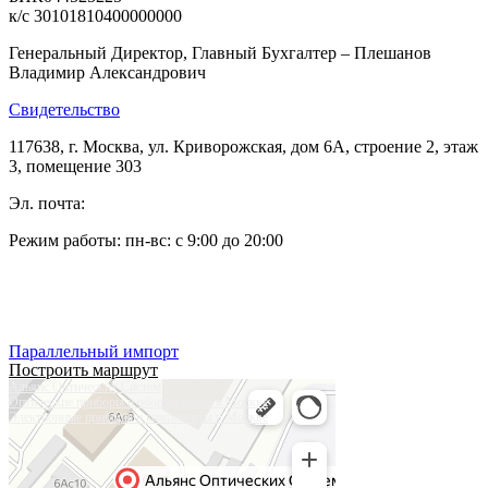
к/с 30101810400000000
Генеральный Директор, Главный Бухгалтер – Плешанов
Владимир Александрович
Свидетельство
117638, г. Москва, ул. Криворожская, дом 6А, строение 2, этаж
3, помещение 303
Эл. почта:
pleshanov@optic-alliance.ru
Режим работы: пн-вс: с 9:00 до 20:00
Тел:
+7 (495) 019-63-77
Тел:
+7 (905) 573-08-66
Параллельный импорт
Построить маршрут
Альянс Оптических Систем
Оптические приборы и оборудование в Москве
Электронные приборы и компоненты в Москве