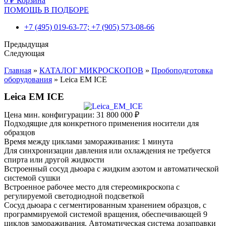
0
₽
Корзина
ПОМОЩЬ В ПОДБОРЕ
+7 (495) 019-63-77; +7 (905) 573-08-66
Предыдущая
Следующая
Главная
»
КАТАЛОГ МИКРОСКОПОВ
»
Пробоподготовка
оборудования
»
Leica EM ICE
Leica EM ICE
Цена мин. конфигурации:
31 800 000
₽
Подходящие для конкретного применения носители для
образцов
Время между циклами замораживания: 1 минута
Для синхронизации давления или охлаждения не требуется
спирта или другой жидкости
Встроенный сосуд дьюара с жидким азотом и автоматической
системой сушки
Встроенное рабочее место для стереомикроскопа с
регулируемой светодиодной подсветкой
Сосуд дьюара с сегментированным хранением образцов, с
программируемой системой вращения, обеспечивающей 9
циклов замораживания. Автоматическая система дозаправки