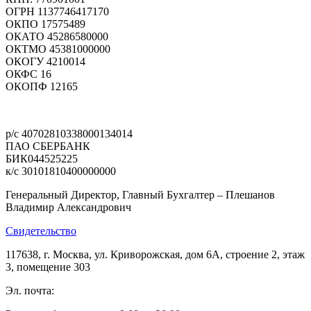
ОГРН 1137746417170
ОКПО 17575489
ОКАТО 45286580000
ОКТМО 45381000000
ОКОГУ 4210014
ОКФС 16
ОКОПФ 12165
Политика конфиденциальности
р/с 40702810338000134014
ПАО СБЕРБАНК
БИК044525225
к/с 30101810400000000
Генеральный Директор, Главный Бухгалтер – Плешанов
Владимир Александрович
Свидетельство
117638, г. Москва, ул. Криворожская, дом 6А, строение 2, этаж
3, помещение 303
Эл. почта:
pleshanov@optic-alliance.ru