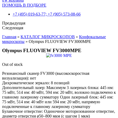
0
₽
Корзина
ПОМОЩЬ В ПОДБОРЕ
+7 (495) 019-63-77; +7 (905) 573-08-66
Предыдущая
Следующая
Главная
»
КАТАЛОГ МИКРОСКОПОВ
»
Конфокальные
микроскопы
»
Olympus FLUOVIEW FV3000MPE
Olympus FLUOVIEW FV3000MPE
Out of stock
Резонансный сканер FV3000 (высокоскоростная
визуализация): нет
Дихроматическое зеркало: 8 позиций
Дополнительный лазер: Максимум 3 лазерных блока: 445 нм:
75 мВт, 514 нм: 40 мВт, 594 нм: 20 мВт, волокно подключено к
главному лазерному сумматору Один лазерный блок: 445 нм:
75 мВт, 514 нм: 40 мВт или 594 нм: 20 мВт, напрямую
подключенные к главному лазерному сумматору
Булавочное отверстие: Одиночное моторизованное отверстие,
диаметр отверстия ø50–800 мкм (с шагом 1 мкм)