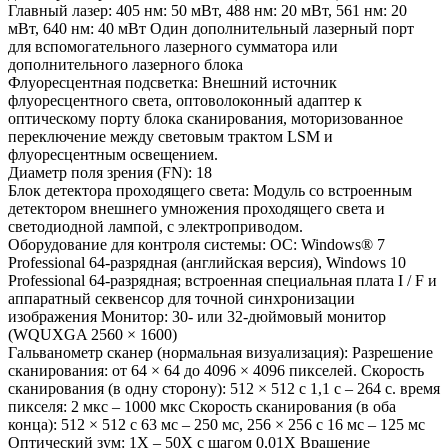
Главный лазер: 405 нм: 50 мВт, 488 нм: 20 мВт, 561 нм: 20
мВт, 640 нм: 40 мВт Один дополнительный лазерный порт
для вспомогательного лазерного сумматора или
дополнительного лазерного блока
Флуоресцентная подсветка: Внешний источник
флуоресцентного света, оптоволоконный адаптер к
оптическому порту блока сканирования, моторизованное
переключение между световым трактом LSM и
флуоресцентным освещением.
Диаметр поля зрения (FN): 18
Блок детектора проходящего света: Модуль со встроенным
детектором внешнего умножения проходящего света и
светодиодной лампой, с электроприводом.
Оборудование для контроля системы: ОС: Windows® 7
Professional 64-разрядная (английская версия), Windows 10
Professional 64-разрядная; встроенная специальная плата I / F и
аппаратный секвенсор для точной синхронизации
изображения Монитор: 30- или 32-дюймовый монитор
(WQUXGA 2560 × 1600)
Гальванометр сканер (нормальная визуализация): Разрешение
сканирования: от 64 × 64 до 4096 × 4096 пикселей. Скорость
сканирования (в одну сторону): 512 × 512 с 1,1 с – 264 с. время
пикселя: 2 мкс – 1000 мкс Скорость сканирования (в оба
конца): 512 × 512 с 63 мс – 250 мс, 256 × 256 с 16 мс – 125 мс
Оптический зум: 1X – 50X с шагом 0,01X Вращение