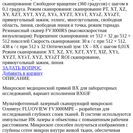
сканирования: Свободное вращение (360 градусов) с шагом в
0,1 градуса. Режим сканирования: сканирование PT, XT, XZ,
XY, XZT, XYT, XYZ, XYλ, XYZT, XYλT, XYλZ, XYλZT,
прямоугольный зажим, эллипс, многоугольник, свободная
область, линия, свободная линия и точка, режим торнадо.
Резонансный сканер FV3000RS (высокоскоростная
визуализация): Разрешение сканирования: от 512 × 32 до 512 ×
512 пикселей Скорость сканирования: 30 к / с при 512 × 512,
438 к / с при 512 x 32 Оптический зум: 1X – 8X с шагом 0,01X
Режим сканирования: XT, XZ, XY, XZT, XYT, XIZ, XYλ,
XYZT, XYλT, XYZ, XYλZT ROI сканирование,
прямоугольный зажим, линия
ЗАДАТЬ ВОПРОС
Добавить в корзину
ОПИСАНИЕ
Микроскоп медицинский прямой BХ для лабораторных
исследований, вариант исполнения BX63F
Мультифотонный лазерный сканирующий микроскоп
Олимпус FLUOVIEW FV3000MPE – разработан для
исследований глубоких слоев тканей. В системе используются
импульсные ИК лазеры и объективы с повышенным рабочим
расстоянием. Микроскоп способен получаться изображения с
глубины сотен микрон внутри живой ткани, обеспечивая