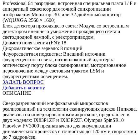
Professional 64-разрядная; встроенная специальная плата I / F и
аппаратный секвенсор для точной синхронизации
изображения Монитор: 30- или 32-дюймовый монитор
(WQUXGA 2560 × 1600)
Блок детектора проходящего света: Модуль со встроенным
детектором внешнего умножения проходящего света и
светодиодной лампой, с электроприводом.
Диаметр поля зрения (FN): 18
Дихроматическое зеркало: 8 позиций
Флуоресцентная подсветка: Внешний источник
флуоресцентного света, оптоволоконный адаптер к
оптическому порту блока сканирования, моторизованное
переключение между световым трактом LSM и
флуоресцентным освещением.
ЗАДАТЬ ВОПРОС
Добавить в корзину
ОПИСАНИЕ
Сверхразрешающий конфокальный микроскопов
реализованный на технологии сканирующих дисков Нипкова,
реализова на инвертированном микроскопе, представлен в
двух моделях: IX83P1ZF и IX83P2ZF. Olympus SpinSR10
Fluoview FV3000 предназначено для визуализации
динамических процессов с точностью до 120 нм и скоростями
до 7 кадров/сек.