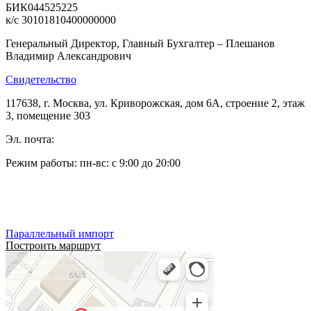
БИК044525225
к/с 30101810400000000
Генеральный Директор, Главный Бухгалтер – Плешанов
Владимир Александрович
Свидетельство
117638, г. Москва, ул. Криворожская, дом 6А, строение 2, этаж
3, помещение 303
Эл. почта:
pleshanov@optic-alliance.ru
Режим работы: пн-вс: с 9:00 до 20:00
Тел:
+7 (495) 019-63-77
Тел:
+7 (905) 573-08-66
Параллельный импорт
Построить маршрут
Альянс Оптических Систем
Оптические приборы и оборудование в Москве
Электронные приборы и компоненты в Москве