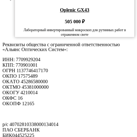
Oplenic GX43
505 000
₽
Лабораторный инвертированный микроскоп для рутинных работ в
отраженном свете
Реквизиты общества с ограниченной ответственностью
«Альянс Оптических Систем»:
ИНН: 7709929204
КПП: 770901001
ОГРН 1137746417170
ОКПО 17575489
ОКАТО 45286580000
ОКТМО 45381000000
ОКОГУ 4210014
ОКФС 16
ОКОПФ 12165
Политика конфиденциальности
р/с 40702810338000134014
ПАО СБЕРБАНК
БИК044525225