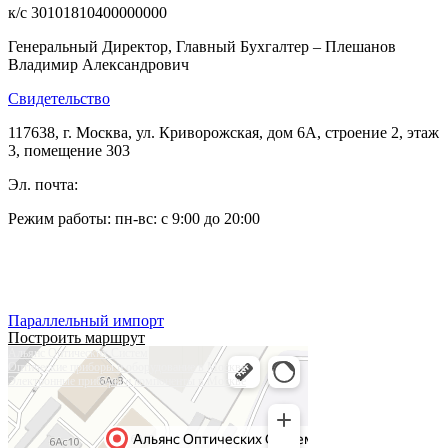
к/с 30101810400000000
Генеральный Директор, Главный Бухгалтер – Плешанов
Владимир Александрович
Свидетельство
117638, г. Москва, ул. Криворожская, дом 6А, строение 2, этаж
3, помещение 303
Эл. почта:
pleshanov@optic-alliance.ru
Режим работы: пн-вс: с 9:00 до 20:00
Тел:
+7 (495) 019-63-77
Тел:
+7 (905) 573-08-66
Параллельный импорт
Построить маршрут
Альянс Оптических Систем
Оптические приборы и оборудование в Москве
Электронные приборы и компоненты в Москве