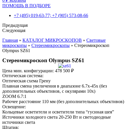
0
₽
Корзина
ПОМОЩЬ В ПОДБОРЕ
+7 (495) 019-63-77; +7 (905) 573-08-66
Предыдущая
Следующая
Главная
»
КАТАЛОГ МИКРОСКОПОВ
»
Световые
микроскопы
»
Стереомикроскопы
»
Стереомикроскоп
Olympus SZ61
Стереомикроскоп Olympus SZ61
Цена мин. конфигурации:
478 500
₽
Оптическая система:
Оптическая схема Грену
Плавная смена увеличения в диапазоне 6.7x-45x (без
дополнительных объективов, с окулярами 10x)
ZOOM 6.7:1
Рабочее расстояние 110 мм (без дополнительных объективов)
Освещение:
Кольцевые осветители и осветители типа “гусиная шея”
Источники холодного света 20-250 Вт и светодиодные
источники света
Штатив: