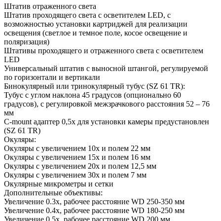
Штатив отраженного света
Штатив проходящего света с осветителем LED, с
возможностью установки картриджей для реализации
освещения (светлое и темное поле, косое освещение и
поляризация)
Штативы проходящего и отраженного света с осветителем
LED
Универсальный штатив с выносной штангой, регулируемой
по горизонтали и вертикали
Бинокулярный или тринокулярный тубус (SZ 61 TR):
Тубус с углом наклона 45 градусов (опционально 60
градусов), с регулировкой межзрачкового расстояния 52 – 76
мм
C-mount адаптер 0,5х для установки камеры предустановлен
(SZ 61 TR)
Окуляры:
Окуляры с увеличением 10х и полем 22 мм
Окуляры с увеличением 15х и полем 16 мм
Окуляры с увеличением 20х и полем 12,5 мм
Окуляры с увеличением 30х и полем 7 мм
Окулярные микрометры и сетки
Дополнительные объективы:
Увеличение 0.3х, рабочее расстояние WD 250-350 мм
Увеличение 0.4х, рабочее расстояние WD 180-250 мм
Увеличение 0.5х, рабочее расстояние WD 200 мм