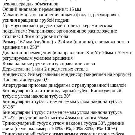
револьвера для объективов
Общий диапазон перемещения: 15 мм
Механизм для ограничения подачи фокуса, регулировка
усилия вращения грубой подачи
Прямоугольный предметный столик с керамическим
покрытием: Ультранизкое эргономичное расположение
столика: 128мм от уровня стола
Размер 167 мм (глубина) x 224 мм (ширина), с возможностью
вращения на 250°
Диапазон перемещения (в направлении X и Y): 76мм x 52мм с
регулируемым усилием вращения
Коаксиальные ручки снизу справа или слева
Держатель на 1 или 2 предметных стекла
Конденсор: Универсальный конденсор (закреплен на корпусе)
Числовая апертура 0,9
Апертурная ирисовая диафрагма с градуированной шкалой
Бинокулярный или тринокулярный тубус: Бинокулярный
тубус с углом наклона тубуса 30°
Бинокулярный тубус с изменяемым углом наклона тубуса
5°-35°
Бинокулярный тубус с изменяемым углом наклона тубуса
-3°-27°, регулировкой высоты 45мм и выноса 55мм
Тринокулярный тубус с углом наклона тубуса 30°, деление
света (окуляры/ камера 100%/ 0%, 20%/ 80%, 0%/ 100%)
Тринокулярный тубус с изменяемым углом наклона тубуса