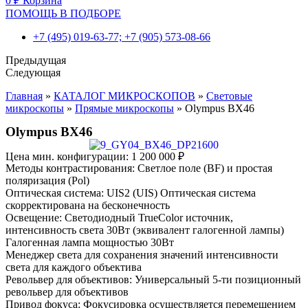
0
₽
Корзина
ПОМОЩЬ В ПОДБОРЕ
+7 (495) 019-63-77; +7 (905) 573-08-66
Предыдущая
Следующая
Главная
»
КАТАЛОГ МИКРОСКОПОВ
»
Световые
микроскопы
»
Прямые микроскопы
»
Olympus BX46
Olympus BX46
Цена мин. конфигурации:
1 200 000
₽
Методы контрастирования: Светлое поле (BF) и простая
поляризация (Pol)
Оптическая система: UIS2 (UIS) Оптическая система
скорректирована на бесконечность
Освещение: Светодиодный TrueColor источник,
интенсивность света 30Вт (эквивалент галогенной лампы)
Галогенная лампа мощностью 30Вт
Менеджер света для сохранения значений интенсивности
света для каждого объектива
Револьвер для объективов: Универсальный 5-ти позиционный
револьвер для объективов
Привод фокуса: Фокусировка осуществляется перемещением