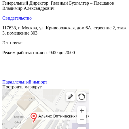
Генеральный Директор, Главный Бухгалтер – Плешанов
Владимир Александрович
Свидетельство
117638, г. Москва, ул. Криворожская, дом 6А, строение 2, этаж
3, помещение 303
Эл. почта:
pleshanov@optic-alliance.ru
Режим работы: пн-вс: с 9:00 до 20:00
Тел:
+7 (495) 019-63-77
Тел:
+7 (905) 573-08-66
Параллельный импорт
Построить маршрут
Альянс Оптических Систем
Оптические приборы и оборудование в Москве
Электронные приборы и компоненты в Москве